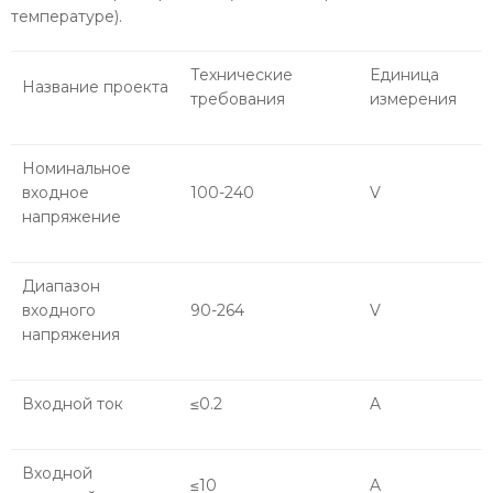
температуре).
Технические
Единица
Название проекта
требования
измерения
Номинальное
входное
100-240
V
напряжение
Диапазон
входного
90-264
V
напряжения
Входной ток
≤0.2
A
Входной
≤10
A