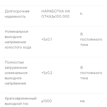
Долгосрочная
НАРАБОТКА НА
h
надежность
ОТКАЗ≥100 000
Номинальное
В
выходное
+5±0.1
постоянного
напряжение
тока
холостого хода
Полностью
загруженное
В
номинальное
+5±0.2
постоянного
выходное
тока
напряжение
Кратковременный
≥1000
ма
выходной ток