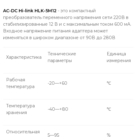
AC-DC Hi-link HLK-5M12
- это компактный
преобразователь переменного напряжения сети 220В в
стабилизированные 12 В и с максимальным током 600 мА.
Входное напряжение питания адаптера может
изменяться в широком диапазоне от 90В до 280В
Технические
Единица
Характеристика
параметры
измерения
Рабочая
-20—+60
℃
температура
Температура
-40—+80
℃
хранения
Относительная
5—95
%