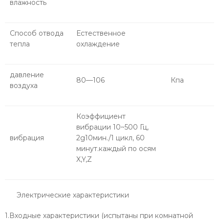
влажность
Способ отвода
Естественное
тепла
охлаждение
давление
80—106
Кпа
воздуха
Коэффициент
вибрации 10~500 Гц,
вибрация
2g10мин./1 цикл, 60
минут.каждый по осям
X,Y,Z
Электрические характеристики
1.Входные характеристики (испытаны при комнатной