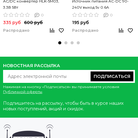
AC/DC конвертер HLK-5M03,
Источник питания AC-DC 90-
3.3В 5Вт
240V выход 5v 0.6A
0
0
335 руб
600 руб
195 руб
Распродано
Распродано
НОВОСТНАЯ РАССЫЛКА
ПОДПИСАТЬСЯ
Нажимая на кнопку «Подписаться» вы принимаете условия
Публичной оферты
.
Подпишитесь на рассылку, чтобы быть в курсе наших
новых поступлений, акций и скидок.