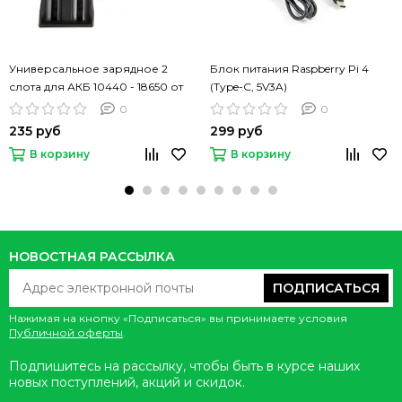
Универсальное зарядное 2
Блок питания Raspberry Pi 4
слота для АКБ 10440 - 18650 от
(Type-C, 5V3A)
USB
0
0
235 руб
299 руб
В корзину
В корзину
НОВОСТНАЯ РАССЫЛКА
ПОДПИСАТЬСЯ
Нажимая на кнопку «Подписаться» вы принимаете условия
Публичной оферты
.
Подпишитесь на рассылку, чтобы быть в курсе наших
новых поступлений, акций и скидок.