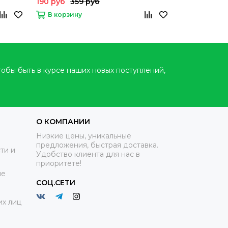
190 руб
359 руб
235 руб
В корзину
В корзину
тобы быть в курсе наших новых поступлений,
О КОМПАНИИ
Низкие цены, уникальные
предложения, быстрая доставка.
ти и
Удобство клиента для нас в
приоритете!
ие
СОЦ.СЕТИ
х лиц