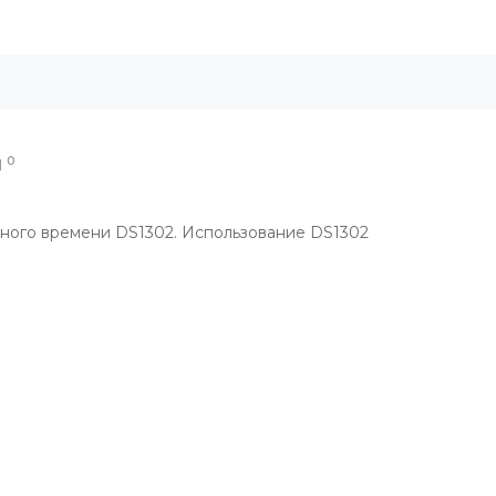
0
Ы
ьного времени DS1302. Использование DS1302