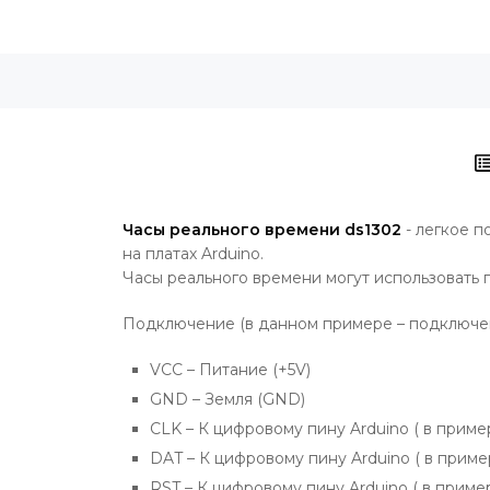
Часы реального времени ds1302
- легкое п
на платах Arduino.
Часы реального времени могут использовать 
Подключение (в данном примере – подключени
VCC – Питание (+5V)
GND – Земля (GND)
CLK – К цифровому пину Arduino ( в приме
DAT – К цифровому пину Arduino ( в приме
RST – К цифровому пину Arduino ( в пример