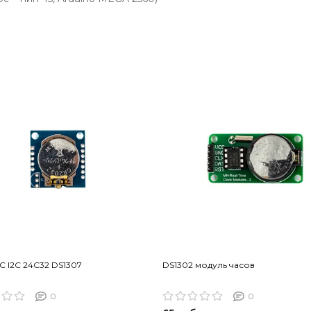
C I2C 24C32 DS1307
DS1302 модуль часов
0
0