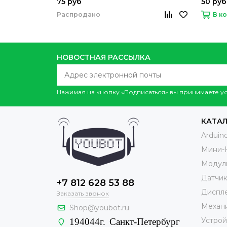
75 руб
50 руб
Распродано
В к
НОВОСТНАЯ РАССЫЛКА
Нажимая на кнопку «Подписаться» вы принимаете 
КАТА
Arduin
Мини-
Модул
Датчи
+7 812 628 53 88
Диспле
Заказать звонок
Механ
Shop@youbot.ru
Устрой
194044г.
Санкт-Петербург