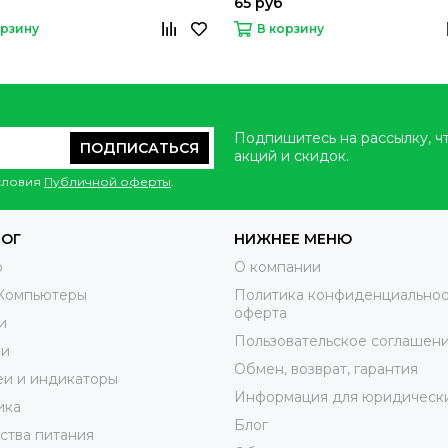
65 руб
орзину
В корзину
Подпишитесь на рассылку, ч
ПОДПИСАТЬСЯ
акций и скидок.
условия
Публичной оферты
.
ЛОГ
НИЖНЕЕ МЕНЮ
o
О компании
Компьютеры
Политика конфиденциальнос
оферта
и
Пользовательское соглашен
ки
Обмен, возврат, гарантия
и и индикаторы
Информация для юридически
ика
Блог
ства питания