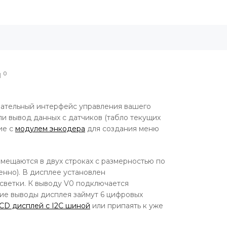
0
Ы
вательный интерфейс управления вашего
ли вывод данных с датчиков (табло текущих
ие с
модулем энкодера
для создания меню
мещаются в двух строках с размерностью по
енно). В дисплее установлен
дсветки. К выводу V0 подключается
щие выводы дисплея займут 6 цифровых
LCD дисплей с I2C шиной
или припаять к уже