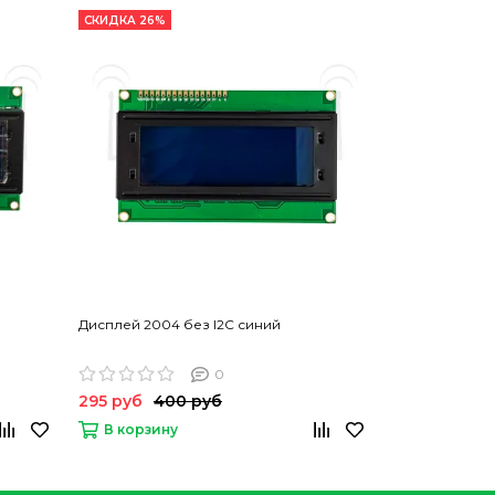
СКИДКА 26%
СКИДКА 8%
Дисплей 2004 без I2C синий
Дисплей 1602 
0
295 руб
400 руб
165 руб
180
В корзину
В корзину