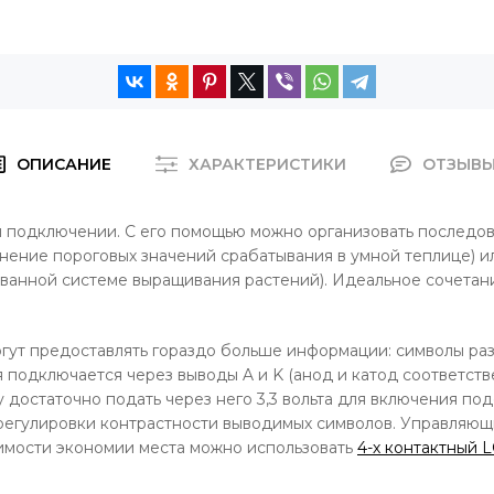
ОПИСАНИЕ
ХАРАКТЕРИСТИКИ
ОТЗЫВ
и подключении. С его помощью можно организовать последо
енение пороговых значений срабатывания в умной теплице) и
ованной системе выращивания растений). Идеальное сочетан
гут предоставлять гораздо больше информации: символы раз
 подключается через выводы A и K (анод и катод соответств
 достаточно подать через него 3,3 вольта для включения по
я регулировки контрастности выводимых символов. Управляю
имости экономии места можно использовать
4-х контактный 