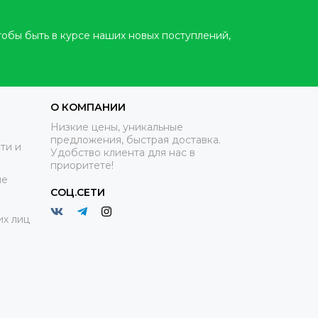
тобы быть в курсе наших новых поступлений,
О КОМПАНИИ
Низкие цены, уникальные
предложения, быстрая доставка.
ти и
Удобство клиента для нас в
приоритете!
ие
СОЦ.СЕТИ
х лиц