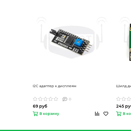
I2C адаптер к дисплеям
Шилд ди
0
69 руб
245 ру
В корзину
В к