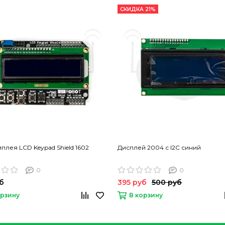
СКИДКА 21%
плея LCD Keypad Shield 1602
Дисплей 2004 с I2C синий
0
0
б
395 руб
500 руб
орзину
В корзину