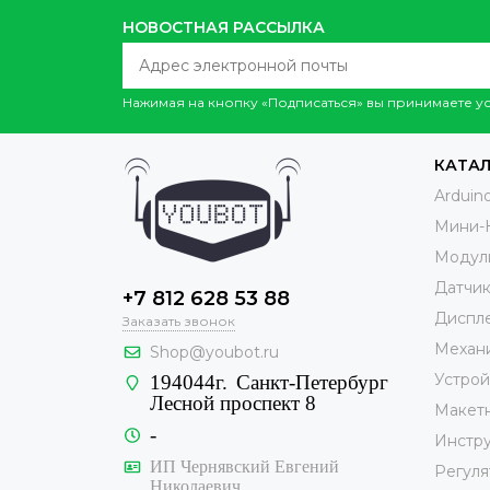
НОВОСТНАЯ РАССЫЛКА
Нажимая на кнопку «Подписаться» вы принимаете 
КАТА
Arduin
Мини-
Модул
Датчи
+7 812 628 53 88
Диспле
Заказать звонок
Механ
Shop@youbot.ru
Устрой
194044г.
Санкт-Петербург
Лесной проспект 8
Макет
-
Инстр
ИП Чернявский Евгений
Регуля
Николаевич