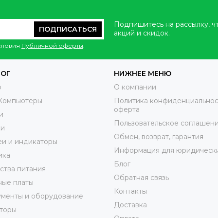
Подпишитесь на рассылку, ч
ПОДПИСАТЬСЯ
акций и скидок.
условия
Публичной оферты
.
ЛОГ
НИЖНЕЕ МЕНЮ
o
О компании
Компьютеры
Политика конфиденциальнос
оферта
и
Пользовательское соглашен
ки
Обмен, возврат, гарантия
и и индикаторы
Информация для юридически
ика
Блог
ства питания
Обратная связь
ные платы
Контакты
ументы и оборудование
Доставка
торы