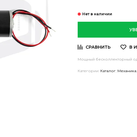
УВ
Мощный бесколлекторный од
Категории:
Каталог
,
Механика