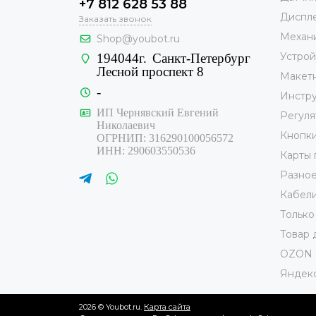
+7 812 628 53 88
Диспле
Заказать звонок
Механ
Shop@youbot.ru
Устрой
194044г.
Санкт-Петербург
Лесной проспект 8
Макет
-
Инстр
ИП Чернявский Евгений
Регуля
Николаевич
Кнопк
ОГРНИП: 316290100056572
ИНН: 290603550536
Карты 
Разно
Кабели
Только
Товар 
OZON 
Яндекс
2026 © Youbot.ru.
Карта сайта