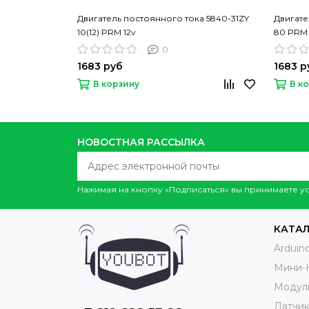
Двигатель постоянного тока 5840-31ZY
Двигате
10(12) PRM 12v
80 PRM 
0
1683 руб
1683 р
В корзину
В к
НОВОСТНАЯ РАССЫЛКА
Нажимая на кнопку «Подписаться» вы принимаете 
КАТА
Arduin
Мини-
Модул
Датчи