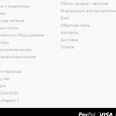
Обмен, возврат, гарантия
и и индикаторы
Информация для юридически
ика
Блог
ства питания
Обратная связь
ные платы
Контакты
ументы и оборудование
Доставка
торы
Оплата
и/переключатели
пямяти/накопители
е
 и провода
 у нас
дня
Ozon2023
.Маркет f