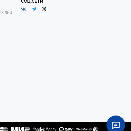
СОЦ.СЕТИ
х лиц