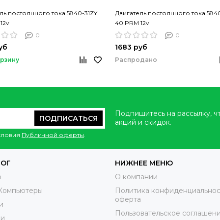
ль постоянного тока 5840-31ZY
Двигатель постоянного тока 584
12v
40 PRM 12v
0
0
уб
1683 руб
Распродано
орзину
Подпишитесь на рассылку, ч
ПОДПИСАТЬСЯ
акций и скидок.
условия
Публичной оферты
.
ЛОГ
НИЖНЕЕ МЕНЮ
o
О компании
Компьютеры
Политика конфиденциальнос
оферта
и
Пользовательское соглашен
ки