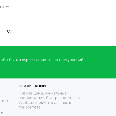
0-31ZY
тобы быть в курсе наших новых поступлений,
О КОМПАНИИ
Низкие цены, уникальные
предложения, быстрая доставка.
ти и
Удобство клиента для нас в
приоритете!
ие