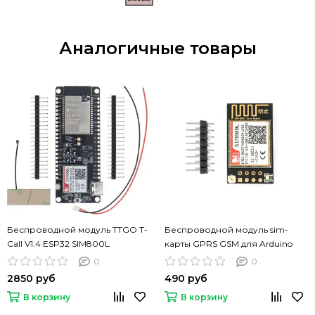
Аналогичные товары
Беспроводной модуль TTGO T-
Беспроводной модуль sim-
Call V1.4 ESP32 SIM800L
карты GPRS GSM для Arduino
ESP8266 ESP32 SIM800L
0
0
2850 руб
490 руб
В корзину
В корзину