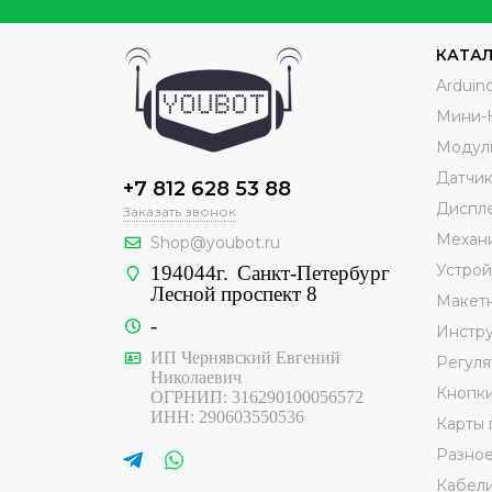
КАТА
Arduin
Мини-
Модул
Датчи
+7 812 628 53 88
Диспле
Заказать звонок
Механ
Shop@youbot.ru
Устрой
194044г.
Санкт-Петербург
Лесной проспект 8
Макет
-
Инстр
ИП Чернявский Евгений
Регуля
Николаевич
Кнопк
ОГРНИП: 316290100056572
ИНН: 290603550536
Карты 
Разно
Кабели