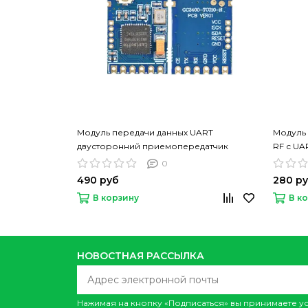
Модуль передачи данных UART
Модуль 
двусторонний приемопередатчик
RF с U
GC2400 NRF24L01
0
490 руб
280 р
В корзину
В к
НОВОСТНАЯ РАССЫЛКА
Нажимая на кнопку «Подписаться» вы принимаете 