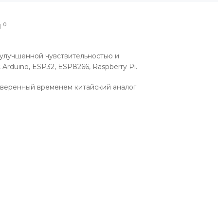
0
Ы
 улучшенной чувствительностью и
rduino, ESP32, ESP8266, Raspberry Pi.
проверенный временем китайский аналог