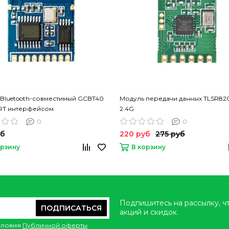
Bluetooth-совместимый GCBT40
Модуль передачи данных TLSR82
ART интерфейсом
2.4G
0
0
уб
220 руб
275 руб
орзину
В корзину
Подпишитесь на рассылку, ч
ПОДПИСАТЬСЯ
акций и скидок.
условия
Публичной оферты
.