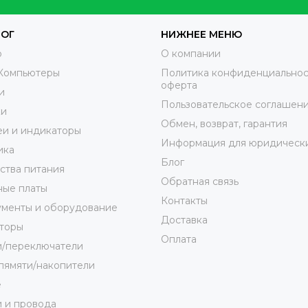
ЛОГ
НИЖНЕЕ МЕНЮ
o
О компании
Компьютеры
Политика конфиденциальнос
оферта
и
Пользовательское соглашен
ки
Обмен, возврат, гарантия
и и индикаторы
Информация для юридически
ика
Блог
ства питания
Обратная связь
ные платы
Контакты
ументы и оборудование
Доставка
торы
Оплата
и/переключатели
пямяти/накопители
е
 и провода