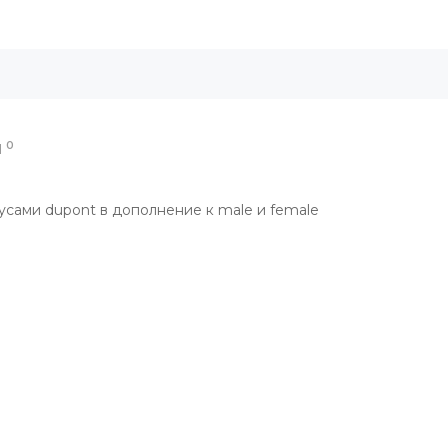
0
Ы
сами dupont в дополнение к male и female