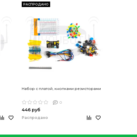
РАСПРОДАНО
РАСПРОДАНО
Набор с платой, кнопками резисторами
Набор компон
0
446 руб
446 руб
Распродано
Распродано