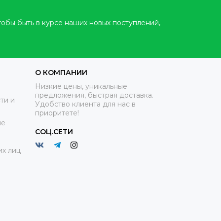
тобы быть в курсе наших новых поступлений,
О КОМПАНИИ
Низкие цены, уникальные
предложения, быстрая доставка.
ти и
Удобство клиента для нас в
приоритете!
ие
СОЦ.СЕТИ
х лиц