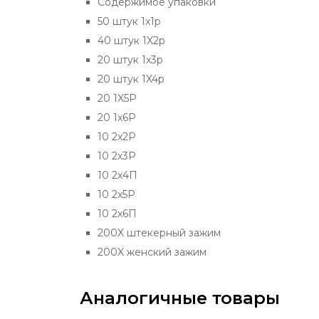
Содержимое упаковки
50 штук 1x1p
40 штук 1X2p
20 штук 1x3p
20 штук 1X4p
20 1X5P
20 1x6P
10 2x2P
10 2x3P
10 2х4П
10 2x5P
10 2х6П
200X штекерный зажим
200X женский зажим
Аналогичные товары