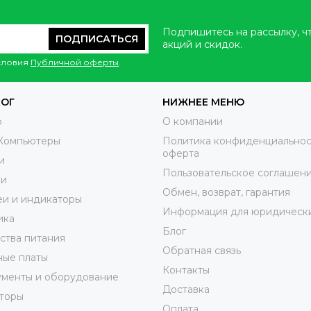
Подпишитесь на рассылку, ч
ПОДПИСАТЬСЯ
акций и скидок.
условия
Публичной оферты
.
ЛОГ
НИЖНЕЕ МЕНЮ
o
О компании
Компьютеры
Политика конфиденциальнос
оферта
и
Пользовательское соглашен
ки
Обмен, возврат, гарантия
и и индикаторы
Информация для юридически
ика
Блог
ства питания
Обратная связь
ные платы
Контакты
ументы и оборудование
Доставка
торы
Оплата