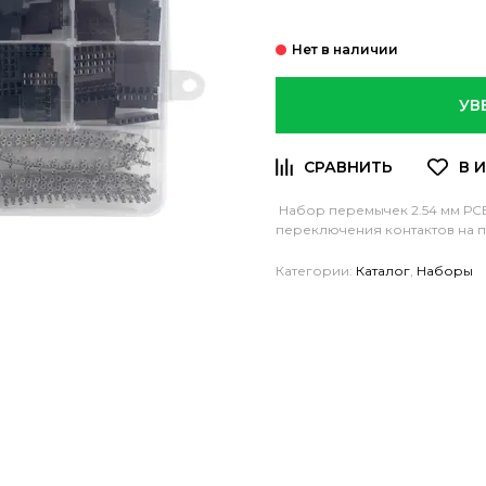
УВ
Набор перемычек 2.54 мм РСВ
переключения контактов на п
Категории:
Каталог
,
Наборы