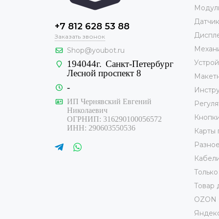
Модул
Датчи
+7 812 628 53 88
Диспле
Заказать звонок
Механ
Shop@youbot.ru
Устрой
194044г.
Санкт-Петербург
Лесной проспект 8
Макет
-
Инстр
ИП Чернявский Евгений
Регуля
Николаевич
Кнопк
ОГРНИП: 316290100056572
ИНН: 290603550536
Карты 
Разно
Кабели
Только
Товар 
OZON 
Яндекс