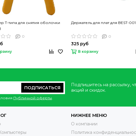
р Т-типа для снятия оболочки
Держатель для плат для BEST-001
1
0
0
уб
325 руб
орзину
В корзину
Подпишитесь на рассылку, ч
ПОДПИСАТЬСЯ
акций и скидок.
условия
Публичной оферты
.
ЛОГ
НИЖНЕЕ МЕНЮ
o
О компании
Компьютеры
Политика конфиденциальнос