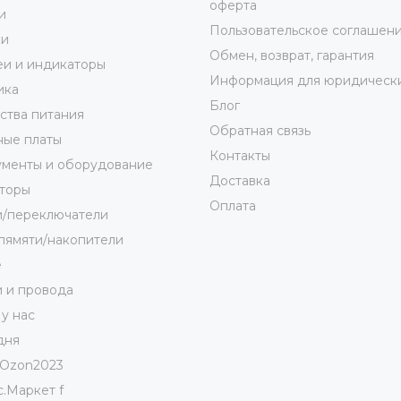
оферта
и
Пользовательское соглашен
ки
Обмен, возврат, гарантия
и и индикаторы
Информация для юридически
ика
Блог
ства питания
Обратная связь
ные платы
Контакты
ументы и оборудование
Доставка
торы
Оплата
и/переключатели
пямяти/накопители
е
 и провода
 у нас
дня
Ozon2023
.Маркет f