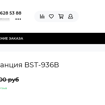
 628 53 88
звонок
НИЕ ЗАКАЗА
танция BST-936B
00 руб
отзыв