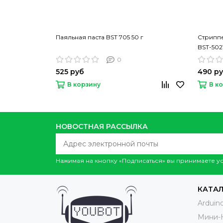
Паяльная паста BST 705 50 г
Стриппе
BST-502
0
525 руб
490 р
В корзину
В к
НОВОСТНАЯ РАССЫЛКА
Нажимая на кнопку «Подписаться» вы принимаете 
КАТА
Arduin
Мини-