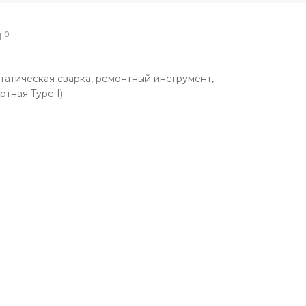
0
Ы
татическая сварка, ремонтный инструмент,
тная Type I)