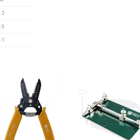
< 2
< 5
± 1