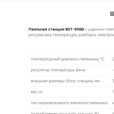
Паяльная станция BST-936B
с шариком паяль
регулировка температуры, разборка, электром
температурный диапазон паяльника, °С
регулятор температуры фена
-
внешние размеры (блок станции), мм
вес, кг
тип нагревательного элемента паяльника
потребляемая мощность станции, Вт