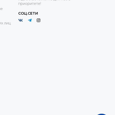
приоритете!
ие
СОЦ.СЕТИ
х лиц