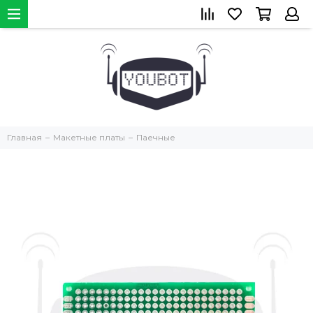
Главная
Макетные платы
Паечные