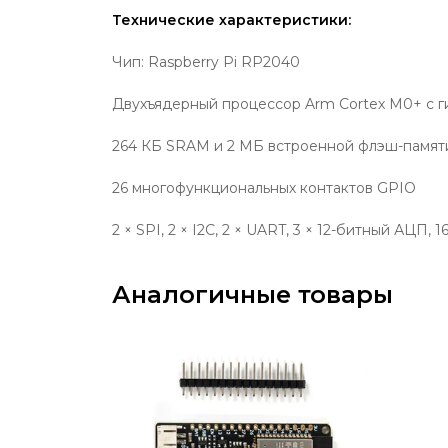
Технические характеристики:
Чип: Raspberry Pi RP2040
Двухъядерный процессор Arm Cortex M0+ с ги
264 КБ SRAM и 2 МБ встроенной флэш-памят
26 многофункциональных контактов GPIO
2 × SPI, 2 × I2C, 2 × UART, 3 × 12-битный АЦП
Аналогичные товары