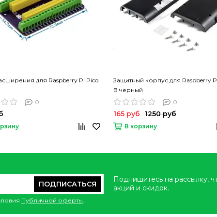
асширения для Raspberry Pi Pico
Защитный корпус для Raspberry Pi
B черный
0
0
б
165 руб
1250 руб
орзину
В корзину
Подпишитесь на рассылку, ч
ПОДПИСАТЬСЯ
акций и скидок.
условия
Публичной оферты
.