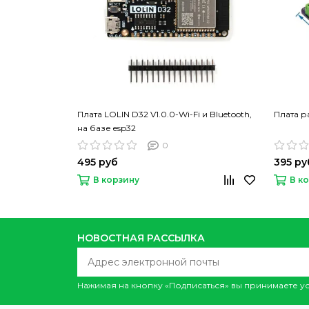
Плата LOLIN D32 V1.0.0-Wi-Fi и Bluetooth,
Плата р
на базе esp32
0
495 руб
395 ру
В корзину
В к
НОВОСТНАЯ РАССЫЛКА
Нажимая на кнопку «Подписаться» вы принимаете 