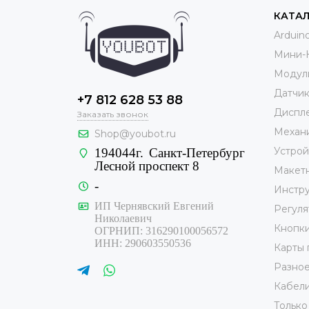
КАТА
Arduin
Мини-
Модул
Датчи
+7 812 628 53 88
Диспле
Заказать звонок
Механ
Shop@youbot.ru
Устрой
194044г.
Санкт-Петербург
Лесной проспект 8
Макет
-
Инстр
ИП Чернявский Евгений
Регуля
Николаевич
Кнопк
ОГРНИП: 316290100056572
ИНН: 290603550536
Карты 
Разно
Кабели
Только