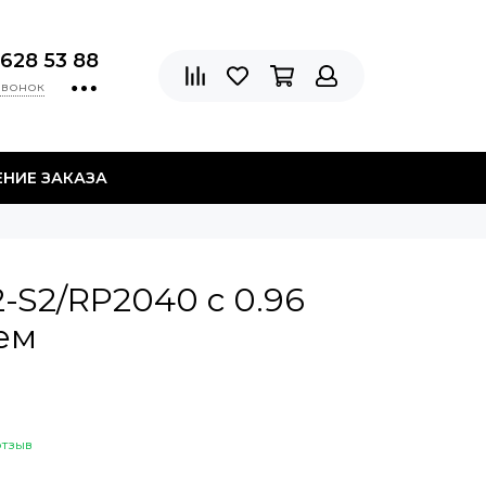
 628 53 88
звонок
НИЕ ЗАКАЗА
-S2/RP2040 с 0.96
ем
отзыв