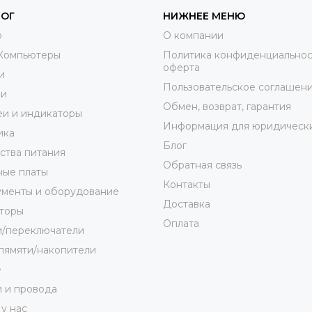
ЛОГ
НИЖНЕЕ МЕНЮ
o
О компании
Компьютеры
Политика конфиденциальнос
оферта
и
Пользовательское соглашен
ки
Обмен, возврат, гарантия
и и индикаторы
Информация для юридически
ика
Блог
ства питания
Обратная связь
ные платы
Контакты
ументы и оборудование
Доставка
торы
Оплата
и/переключатели
пямяти/накопители
е
 и провода
 у нас