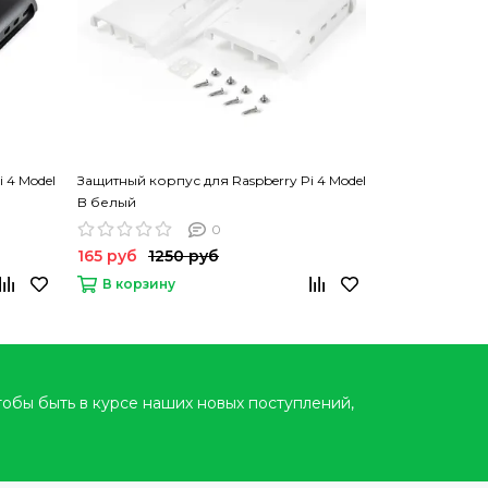
 4 Model
Защитный корпус для Raspberry Pi 4 Model
Металлический
B белый
с вентилятор
0
165 руб
1250 руб
990 руб
12
В корзину
В корзину
тобы быть в курсе наших новых поступлений,