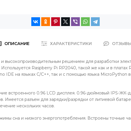
ОПИСАНИЕ
ХАРАКТЕРИСТИКИ
ОТЗЫВ
 и высокопроизводительным решением для разработки элект
Используется Raspberry Pi RP2040, такой же как и в платах 
ino IDE на языках C/C++, так и с помощью языка MicroPytho
чие встроенного 0.96 LCD дисплея. 0.96-дюймовый IPS-ЖК-
ов. Имеется разъем для зарядки/разрядки от литиевой батар
течение нескольких часов.
жимы сна и низкого энергопотребления. Встроены точные ча