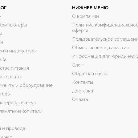
ЛОГ
НИЖНЕЕ МЕНЮ
o
О компании
Компьютеры
Политика конфиденциальнос
оферта
и
Пользовательское соглашен
ки
Обмен, возврат, гарантия
и и индикаторы
Информация для юридически
ика
Блог
ства питания
Обратная связь
ные платы
Контакты
ументы и оборудование
Доставка
торы
Оплата
и/переключатели
пямяти/накопители
е
 и провода
 у нас