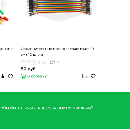
оронние
Соединительные провода male-male 20
Соединительн
см (40 штук)
см (40 штук)
0
80 руб
88 руб
100
В корзину
В корзину
тобы быть в курсе наших новых поступлений,