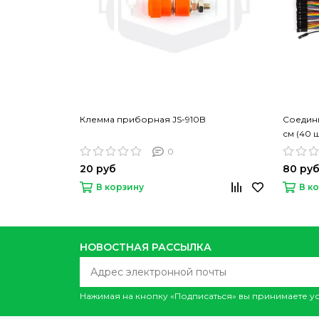
Клемма приборная JS-910B
Соедини
см (40 
0
20 руб
80 ру
В корзину
В к
НОВОСТНАЯ РАССЫЛКА
Нажимая на кнопку «Подписаться» вы принимаете 