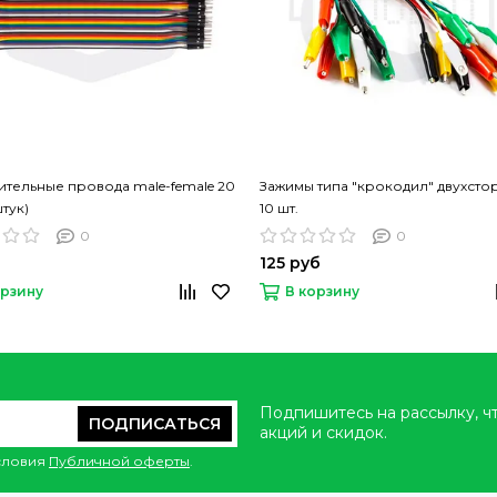
тельные провода male-female 20
Зажимы типа "крокодил" двухст
штук)
10 шт.
0
0
б
125 руб
орзину
В корзину
Подпишитесь на рассылку, ч
ПОДПИСАТЬСЯ
акций и скидок.
условия
Публичной оферты
.