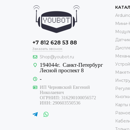
КАТА
Arduin
Мини-
Модул
Датчи
+7 812 628 53 88
Диспле
Заказать звонок
Механ
Shop@youbot.ru
Устрой
194044г.
Санкт-Петербург
Лесной проспект 8
Макет
-
Инстр
ИП Чернявский Евгений
Регуля
Николаевич
Кнопк
ОГРНИП: 316290100056572
ИНН: 290603550536
Карты 
Разно
Кабели
Только