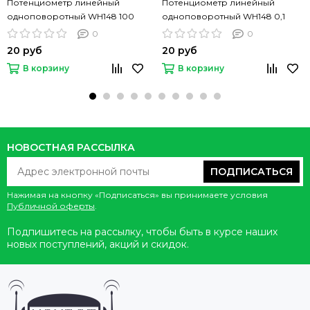
Потенциометр линейный
Потенциометр линейный
одноповоротный WH148 100
одноповоротный WH148 0,1
КОм
КОм
0
0
20 руб
20 руб
В корзину
В корзину
НОВОСТНАЯ РАССЫЛКА
ПОДПИСАТЬСЯ
Нажимая на кнопку «Подписаться» вы принимаете условия
Публичной оферты
.
Подпишитесь на рассылку, чтобы быть в курсе наших
новых поступлений, акций и скидок.