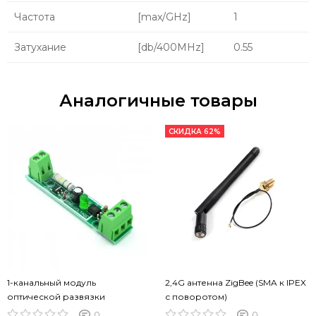
Частота
[max/GHz]
1
Затухание
[db/400MHz]
0.55
Аналогичные товары
СКИДКА 62%
1-канальный модуль
2,4G антенна ZigBee (SMA к IPEX
оптической развязки
с поворотом)
0
0