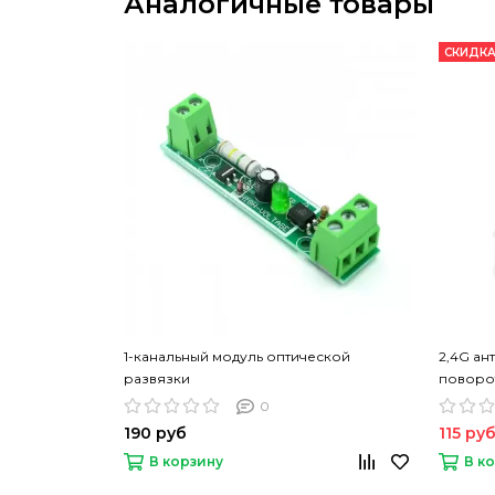
Аналогичные товары
СКИДКА
1-канальный модуль оптической
2,4G ант
развязки
поворо
0
190 руб
115 ру
В корзину
В к