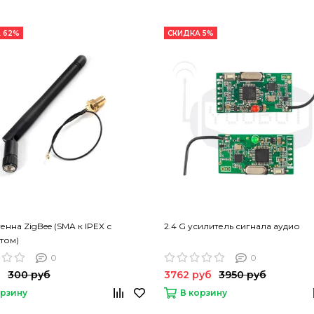
 62%
СКИДКА 5%
енна ZigBee (SMA к IPEX с
2.4 G усилитель сигнала аудио
том)
0
0
б
300 руб
3762 руб
3950 руб
орзину
В корзину