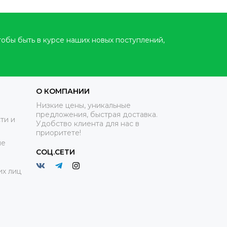
тобы быть в курсе наших новых поступлений,
О КОМПАНИИ
Низкие цены, уникальные
предложения, быстрая доставка.
ти и
Удобство клиента для нас в
приоритете!
ие
СОЦ.СЕТИ
х лиц