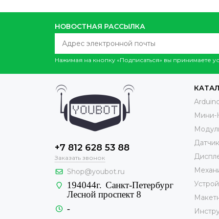
НОВОСТНАЯ РАССЫЛКА
Нажимая на кнопку «Подписаться» вы принимаете 
КАТА
Arduin
Мини-
Модул
Датчи
+7 812 628 53 88
Диспле
Заказать звонок
Механ
Shop@youbot.ru
Устрой
194044г.
Санкт-Петербург
Лесной проспект 8
Макет
-
Инстр