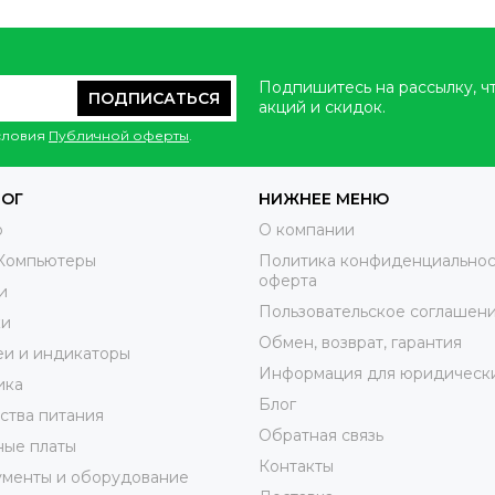
Подпишитесь на рассылку, ч
ПОДПИСАТЬСЯ
акций и скидок.
условия
Публичной оферты
.
ЛОГ
НИЖНЕЕ МЕНЮ
o
О компании
Компьютеры
Политика конфиденциальнос
оферта
и
Пользовательское соглашен
ки
Обмен, возврат, гарантия
и и индикаторы
Информация для юридически
ика
Блог
ства питания
Обратная связь
ные платы
Контакты
ументы и оборудование