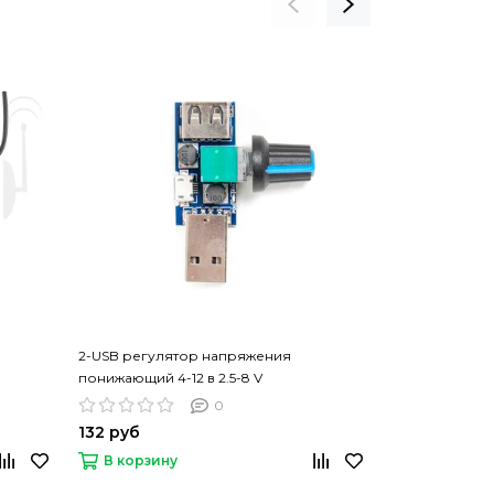
СКИДКА 53%
2-USB регулятор напряжения
2-канальный м
понижающий 4-12 в 2.5-8 V
0
132 руб
85 руб
180
В корзину
В корзину