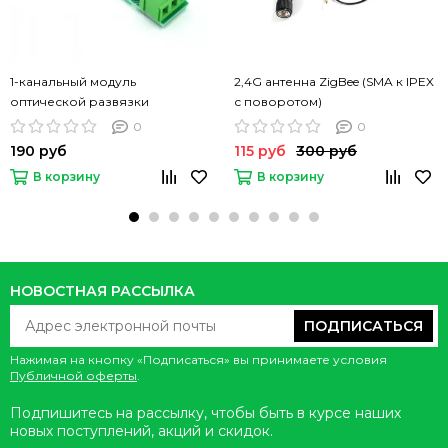
1-канальный модуль
2,4G антенна ZigBee (SMA к IPEX
оптической развязки
с поворотом)
0
0
190 руб
115 руб
300 руб
В корзину
В корзину
НОВОСТНАЯ РАССЫЛКА
ПОДПИСАТЬСЯ
Нажимая на кнопку «Подписаться» вы принимаете условия
Публичной оферты
.
Подпишитесь на рассылку, чтобы быть в курсе наших
новых поступлений, акций и скидок.