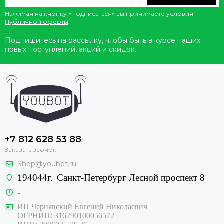
Нажимая на кнопку «Подписаться» вы принимаете условия
Публичной оферты
.
Подпишитесь на рассылку, чтобы быть в курсе наших
новых поступлений, акций и скидок.
+7 812 628 53 88
Заказать звонок
Shop@youbot.ru
194044г.
Санкт-Петербург Лесной проспект 8
-
ИП Чернявский Евгений Николаевич
ОГРНИП: 316290100056572