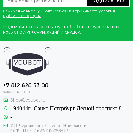
ПОДПИСАТЬСЯ
Нажимая на кнопку «Подписаться» вы принимаете условия
Публичной оферты
.
Подпишитесь на рассылку, чтобы быть в курсе наших
новых поступлений, акций и скидок.
+7 812 628 53 88
Заказать звонок
Shop@youbot.ru
194044г.
Санкт-Петербург Лесной проспект 8
-
ИП Чернявский Евгений Николаевич
ОГРНИП: 316290100056572