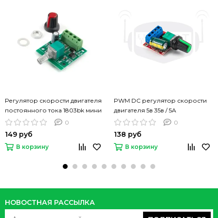
Регулятор скорости двигателя
PWM DC регулятор скорости
постоянного тока 1803bk мини
двигателя 5в 35в / 5А
(1,8 v 3v 5v 6v 7,2 v 12v 2a 30w)
0
0
149 руб
138 руб
В корзину
В корзину
НОВОСТНАЯ РАССЫЛКА