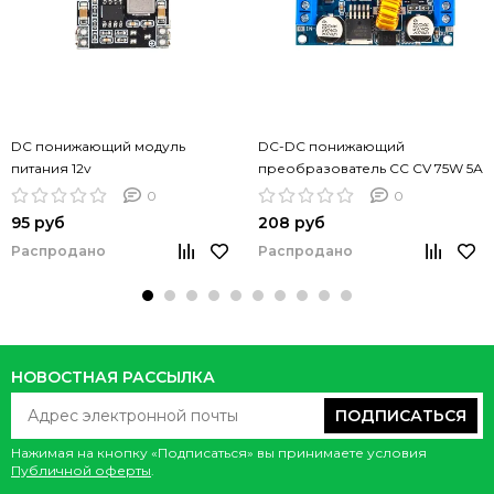
DC понижающий модуль
DC-DC понижающий
питания 12v
преобразователь CC CV 75W 5А
IN 4-38V
0
0
95 руб
208 руб
Распродано
Распродано
НОВОСТНАЯ РАССЫЛКА
ПОДПИСАТЬСЯ
Нажимая на кнопку «Подписаться» вы принимаете условия
Публичной оферты
.