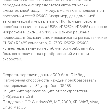
передачи данных определяется автоматически
схемотехникой модуля. Модуль может быть полезен при
построении сетей RS485 (например, для домашней
автоматизации) и управлении с ПК. Принцип работы:
преобразование сигнала USB<->RS232<->RS485 на основе
микросхем FT232RL и SN75176. Данное решение
превосходит большинство имеющихся на рынке, таких как
CH341+RS485 конвертер, PL2303+RS232+RS485
конвертеры, ввиду их нестабильности работы либо
большего количества преобразований и потери
скоростей.
Скорость передачи данных: 300 бод - 3 Мбод
Нагрузочная способность: каждый преобразователь
поддерживает до 32 устройств RS485
Защита интерфейсов: защита от электростатики
(TVS),защита USB
Поддержка ОС: Windows98, ME, 2000, XP, Win7, Vista,
Linux, MacOS