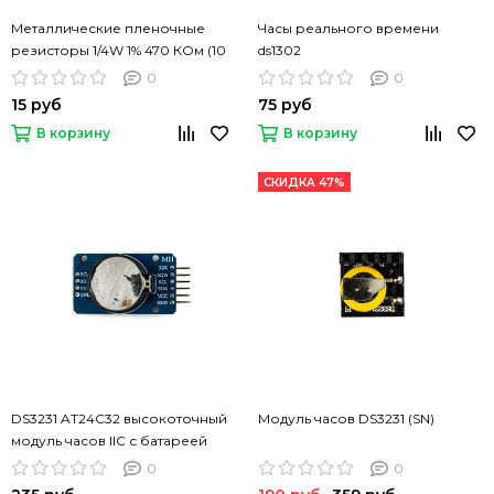
Металлические пленочные
Часы реального времени
резисторы 1/4W 1% 470 КОм (10
ds1302
шт)
0
0
15 руб
75 руб
В корзину
В корзину
СКИДКА 47%
DS3231 AT24C32 высокоточный
Модуль часов DS3231 (SN)
модуль часов IIC с батареей
0
0