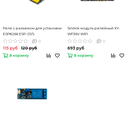
Реле с разъемом для установки
Sinilink модуль релейный XY-
ESP8266 ESP-01/S
WF36V WIFI
0
0
115 руб
120 руб
693 руб
В корзину
В корзину