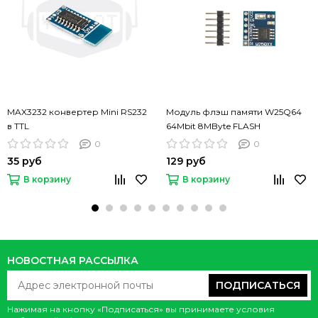
MAX3232 конвертер Mini RS232
Модуль флэш памяти W25Q64
в TTL
64Mbit 8MByte FLASH
0
0
35 руб
129 руб
В корзину
В корзину
НОВОСТНАЯ РАССЫЛКА
ПОДПИСАТЬСЯ
Нажимая на кнопку «Подписаться» вы принимаете условия