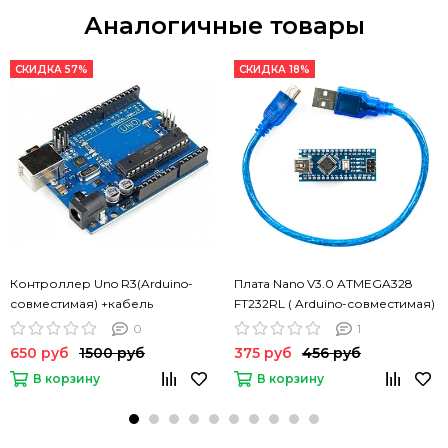
Аналогичные товары
СКИДКА 57%
СКИДКА 18%
Контроллер Uno R3(Arduino-
Плата Nano V3.0 ATMEGA328
совместимая) +кабель
FT232RL ( Arduino-совместимая)
0
1
650 руб
1500 руб
375 руб
456 руб
В корзину
В корзину