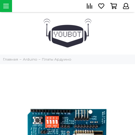
Главная
Arduino
Платы Ардуино