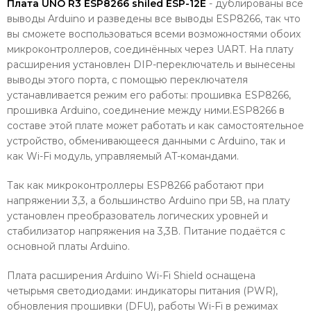
Плата UNO R3 ESP8266 shiled ESP-12E
- дублированы все
выводы Arduino и разведены все выводы ESP8266, так что
вы сможете воспользоваться всеми возможностями обоих
микроконтроллеров, соединённых через UART. На плату
расширения установлен DIP-переключатель и вынесены
выводы этого порта, с помощью переключателя
устанавливается режим его работы: прошивка ESP8266,
прошивка Arduino, соединение между ними.ESP8266 в
составе этой плате может работать и как самостоятельное
устройство, обменивающееся данными с Arduino, так и
как Wi-Fi модуль, управляемый AT-командами.
Так как микроконтроллеры ESP8266 работают при
напряжении 3,3, а большинство Arduino при 5В, на плату
установлен преобразователь логических уровней и
стабилизатор напряжения на 3,3В. Питание подаётся с
основной платы Arduino.
Плата расширения Arduino Wi-Fi Shield оснащена
четырьмя светодиодами: индикаторы питания (PWR),
обновления прошивки (DFU), работы Wi-Fi в режимах